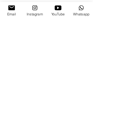
Email
Instagram
YouTube
Whatsapp
Compartir este
evento
© 2025 by lacuraduria.co
Términos y Usos / Política de
Privacidad
Protección de Datos
Politica de Calidad
contactO
E-Mail:
musicminds.co@gmail.com