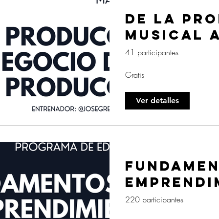
DE LA PR
MUSICAL 
DE LA PR
41 participantes
MUSICAL
Gratis
Ver detalles
FUNDAMEN
EMPRENDI
MUSICAL
220 participantes